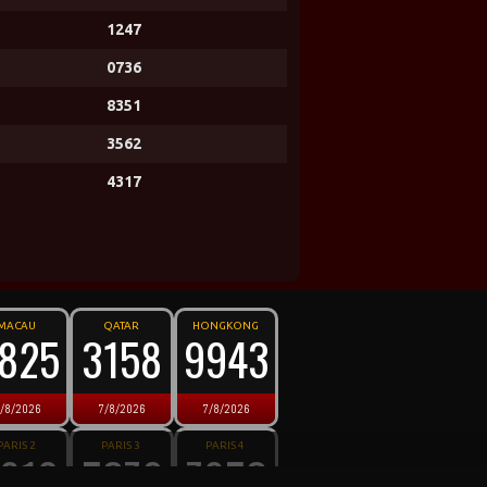
1247
0736
8351
3562
4317
MACAU
QATAR
HONGKONG
825
3158
9943
/8/2026
7/8/2026
7/8/2026
PARIS 2
PARIS 3
PARIS 4
810
5372
7953