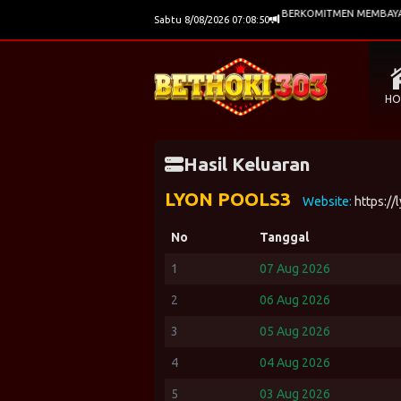
BETHOKI303 BERKOMITMEN MEMBAYAR BERA
Sabtu 8/08/2026 07:08:50
HO
Hasil Keluaran
LYON POOLS3
Website:
https://
No
Tanggal
1
07 Aug 2026
2
06 Aug 2026
3
05 Aug 2026
4
04 Aug 2026
5
03 Aug 2026