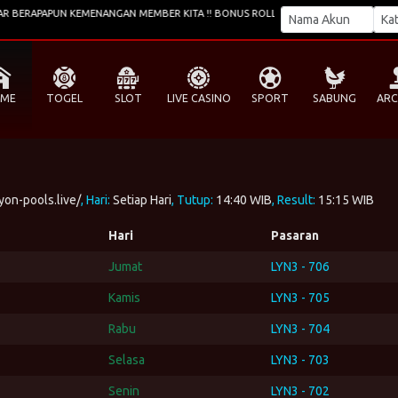
PAPUN KEMENANGAN MEMBER KITA !! BONUS ROLL HINGGA 1% DAN CASHBACK HINGG
ME
TOGEL
SLOT
LIVE CASINO
SPORT
SABUNG
ARC
lyon-pools.live/
, Hari:
Setiap Hari
, Tutup:
14:40 WIB
, Result:
15:15 WIB
Hari
Pasaran
Jumat
LYN3 - 706
Kamis
LYN3 - 705
Rabu
LYN3 - 704
Selasa
LYN3 - 703
Senin
LYN3 - 702