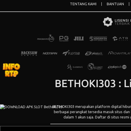
TENTANG KAMI
|
BANTUAN
|
BETHOKI303 : Li
BETHOKI303 merupakan platform digital hibura
berbagai perangkat tersedia masuk situs dan
dalam 1 akun saja. Daftar di situs resm